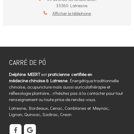
33360
Latresne
Afficher le téléphone
CARRÉ DE PÓ
Delphine MEERT
est
praticienne certifiée en
médecine chinoise à Latresne
. Énergétique traditionnelle
chinoise, acupuncture mais aussi auriculothérapie et
réflexologie plantaire... n'hésitez pas à la contacter pour tout
renseignement ou toute prise de rendez-vous.
Latresne, Bordeaux, Cenac, Camblanes et Meynac,
Lignan, Quinsac, Sadirac, Creon