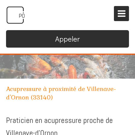
Appeler
Acupressure à proximité de Villenave-
d'Ornon (33140)
Praticien en acupressure proche de
Villenave-d'Ornon