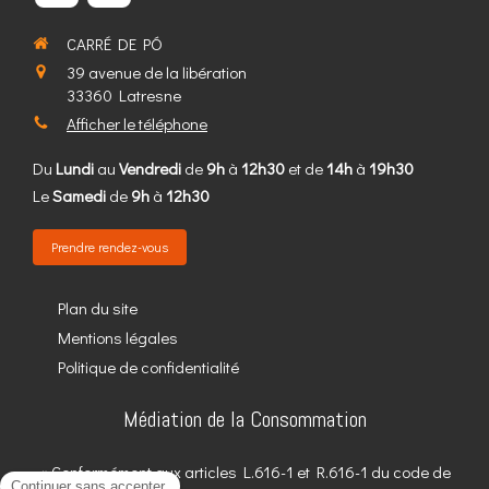
CARRÉ DE PÓ
39 avenue de la libération
33360
Latresne
Afficher le téléphone
Du
Lundi
au
Vendredi
de
9h
à
12h30
et de
14h
à
19h30
Le
Samedi
de
9h
à
12h30
Prendre rendez-vous
Plan du site
Mentions légales
Politique de confidentialité
Médiation de la Consommation
« Conformément aux articles L.616-1 et R.616-1 du code de