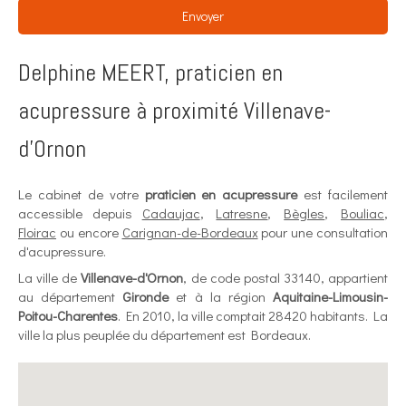
Envoyer
Delphine MEERT, praticien en
acupressure à proximité Villenave-
d'Ornon
Le cabinet de votre
praticien en acupressure
est facilement
accessible depuis
Cadaujac
,
Latresne
,
Bègles
,
Bouliac
,
Floirac
ou encore
Carignan-de-Bordeaux
pour une consultation
d'acupressure.
La ville de
Villenave-d'Ornon
, de code postal 33140, appartient
au département
Gironde
et à la région
Aquitaine-Limousin-
Poitou-Charentes
. En 2010, la ville comptait 28420 habitants. La
ville la plus peuplée du département est Bordeaux.