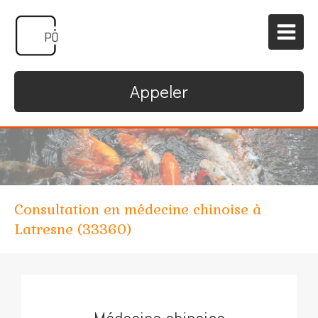
Appeler
Consultation en médecine chinoise à
Latresne (33360)