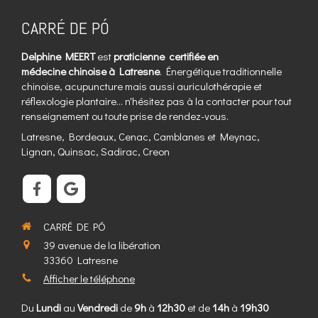
CARRÉ DE PÓ
Delphine MEERT
est
praticienne certifiée en
médecine chinoise à Latresne
. Énergétique traditionnelle
chinoise, acupuncture mais aussi auriculothérapie et
réflexologie plantaire... n'hésitez pas à la contacter pour tout
renseignement ou toute prise de rendez-vous.
Latresne, Bordeaux, Cenac, Camblanes et Meynac,
Lignan, Quinsac, Sadirac, Creon
CARRÉ DE PÓ
39 avenue de la libération
33360
Latresne
Afficher le téléphone
Du
Lundi
au
Vendredi
de
9h
à
12h30
et de
14h
à
19h30