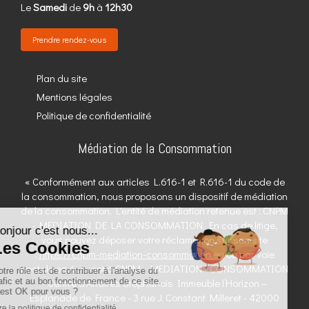
Le
Samedi
de
9h
à
12h30
Prendre rendez-vous
Plan du site
Mentions légales
Politique de confidentialité
Médiation de la Consommation
« Conformément aux articles L.616-1 et R.616-1 du code de
la consommation, nous proposons un dispositif de médiation
de la consommation. L'entité de médiation retenue est : CNPM
- MEDIATION DE LA CONSOMMATION. En cas de litige,
vous pouvez déposer votre réclamation sur son site
:
https://cnpm-mediation-consommation.eu
ou par voie
postale en écrivant à CNPM - MEDIATION - CONSOMMATION
- Centre d’Affaires Stéphanois Immeuble l’Horizon –
Esplanade de France - 3 rue J. Constant Milleret - 42000