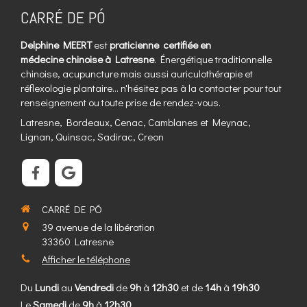
CARRÉ DE PÓ
Delphine MEERT
est
praticienne certifiée en
médecine chinoise à Latresne
. Énergétique traditionnelle
chinoise, acupuncture mais aussi auriculothérapie et
réflexologie plantaire... n'hésitez pas à la contacter pour tout
renseignement ou toute prise de rendez-vous.
Latresne, Bordeaux, Cenac, Camblanes et Meynac,
Lignan, Quinsac, Sadirac, Creon
CARRÉ DE PÓ
39 avenue de la libération
33360
Latresne
Afficher le téléphone
Du
Lundi
au
Vendredi
de
9h
à
12h30
et de
14h
à
19h30
Le
Samedi
de
9h
à
12h30