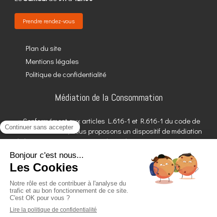
Prendre rendez-vous
Plan du site
Mentions légales
Politique de confidentialité
Médiation de la Consommation
« Conformément aux articles L.616-1 et R.616-1 du code de
la consommation, nous proposons un dispositif de médiation
de la consommation. L'entité de médiation retenue est : CNPM
- MEDIATION DE LA CONSOMMATION. En cas de litige,
vous pouvez déposer votre réclamation sur son site
:
https://cnpm-mediation-consommation.eu
ou par voie
postale en écrivant à CNPM - MEDIATION - CONSOMMATION
- Centre d’Affaires Stéphanois Immeuble l’Horizon –
Esplanade de France - 3 rue J. Constant Milleret - 42000
SAINT-ETIENNE »