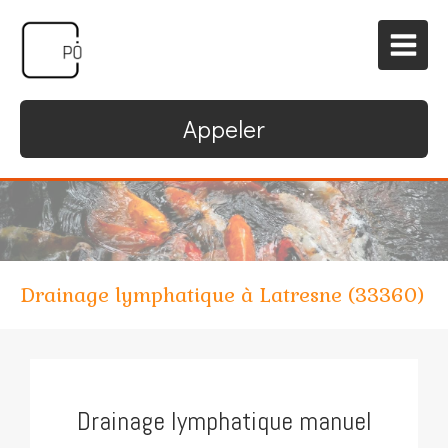
Appeler
Drainage lymphatique à Latresne (33360)
Drainage lymphatique manuel