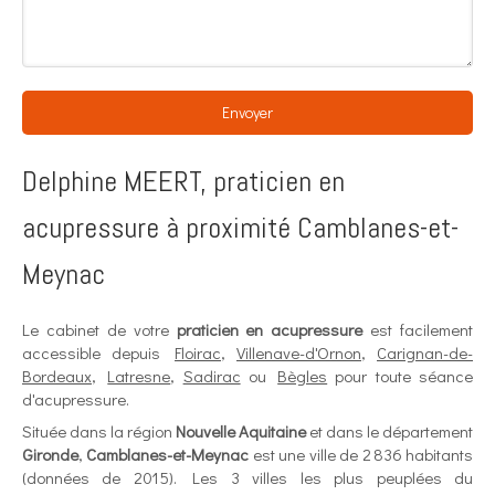
Envoyer
Delphine MEERT, praticien en
acupressure à proximité Camblanes-et-
Meynac
Le cabinet de votre
praticien en acupressure
est facilement
accessible depuis
Floirac
,
Villenave-d'Ornon
,
Carignan-de-
Bordeaux
,
Latresne
,
Sadirac
ou
Bègles
pour toute séance
d'acupressure.
Située dans la région
Nouvelle Aquitaine
et dans le département
Gironde
,
Camblanes-et-Meynac
est une ville de 2 836 habitants
(données de 2015). Les 3 villes les plus peuplées du