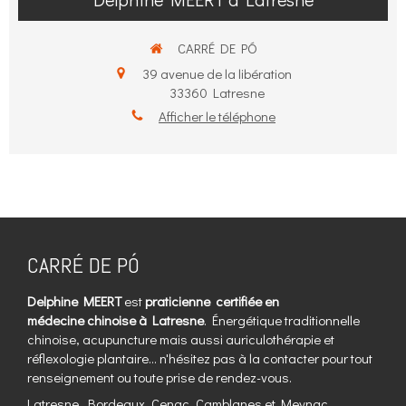
CARRÉ DE PÓ
39 avenue de la libération
33360
Latresne
Afficher le téléphone
CARRÉ DE PÓ
Delphine MEERT
est
praticienne certifiée en
médecine chinoise à Latresne
. Énergétique traditionnelle
chinoise, acupuncture mais aussi auriculothérapie et
réflexologie plantaire... n'hésitez pas à la contacter pour tout
renseignement ou toute prise de rendez-vous.
Latresne, Bordeaux, Cenac, Camblanes et Meynac,