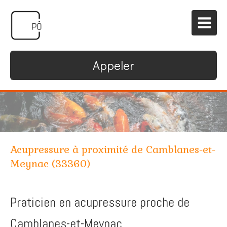
Appeler
Acupressure à proximité de Camblanes-et-
Meynac (33360)
Praticien en acupressure proche de
Camblanes-et-Meynac