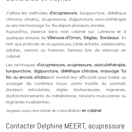
J'utilise les méthodes
d'acupressure
, luxopuncture, diététique
chinoise, shiatsu, acupressure, digipuncture, auriculothérapie
ou encore massage Tui Na depuis plusieurs années.
Aujourd'hui, j'exerce dans mon cabinet sur Latresne et à
quelques minutes de
Villenave-d'Ornon, Bègles, Bordeaux
. En
tant que praticien en acupressure, j'aide enfants, adolescents,
adultes, seniors ou hommes, femmes lors de séances en
cabinet.
Les techniques
d'acupressure
, acupressure, auriculothérapie,
luxopuncture, digipuncture, diététique chinoise, massage Tui
Na ou encore shiatsu
ont montré leur efficacité pour traiter ou
soulager de nombreux maux, parmi trouble du sommeil,
douleurs articulaires, règles douloureuses, migraines,
dysfonctionnements du métabolisme, tensions musculaires ou
migraines invalidantes...
Je peux vous rencontrer en consultation
en cabinet
.
Contacter Delphine MEERT, acupressure