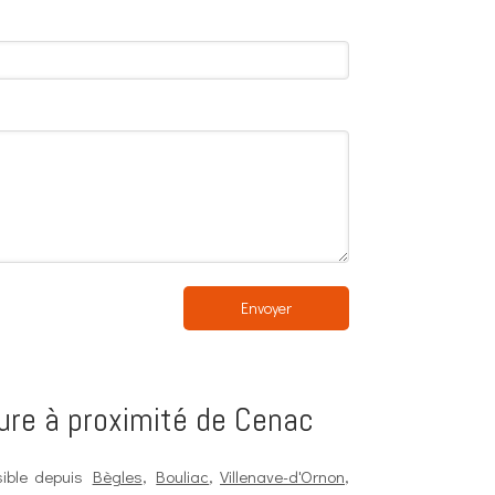
Envoyer
ure à proximité de Cenac
sible depuis
Bègles
,
Bouliac
,
Villenave-d'Ornon
,