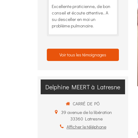
Excellente praticienne, de bon
conseil et écoute attentive.. A
su desceller en moi un
problème pulmonaire.
Voir tous les témoignages
Delphine MEERT à Latresne
CARRÉ DE PÓ
39 avenue de la libération
33360
Latresne
Afficher le téléphone