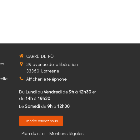
CARRÉ DE PÓ
mes
39 avenue de la libération
33360
Latresne
elle
Afficher le téléphone
Du
Lundi
au
Vendredi
de
9h
à
12h30
et
de
14h
à
19h30
Le
Samedi
de
9h
à
12h30
Prendre rendez-vous
Plan du site
Mentions légales