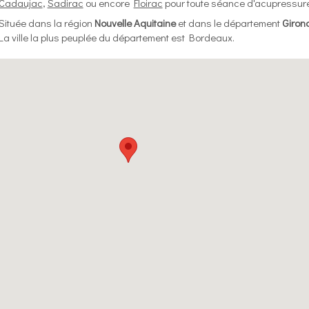
Cadaujac
,
Sadirac
ou encore
Floirac
pour toute séance d'acupressure
Située dans la région
Nouvelle Aquitaine
et dans le département
Giron
La ville la plus peuplée du département est Bordeaux.