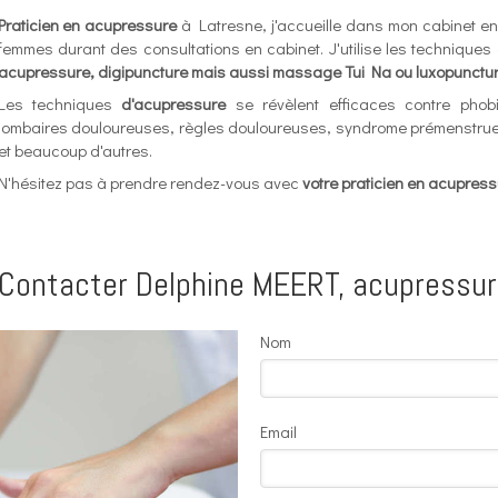
Praticien en acupressure
à Latresne, j'accueille dans mon cabinet e
femmes durant des consultations en cabinet. J'utilise les technique
acupressure, digipuncture mais aussi massage Tui Na ou luxopunctu
Les techniques
d'acupressure
se révèlent efficaces contre phobi
lombaires douloureuses, règles douloureuses, syndrome prémenstruel
et beaucoup d'autres.
N'hésitez pas à prendre rendez-vous avec
votre praticien en acupre
Contacter Delphine MEERT, acupressu
Nom
Email