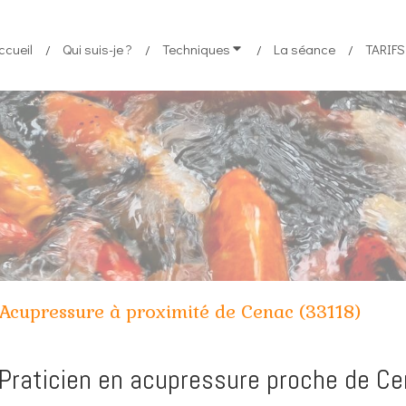
ccueil
Qui suis-je ?
Techniques
La séance
TARIFS 
Acupressure à proximité de Cenac (33118)
Praticien en acupressure proche de C