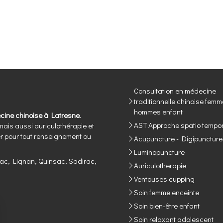
Consultation en médecine
traditionnelle chinoise fem
hommes enfant
ecine chinoise à Latresne
.
AST Approche spatio tempor
mais aussi auriculothérapie et
ter pour tout renseignement ou
Acupuncture - Digipuncture
Luminopuncture
c, Lignan, Quinsac, Sadirac,
Auriculotherapie
Ventouses cupping
Soin femme enceinte
Soin bien-être enfant
Soin relaxant adolescent