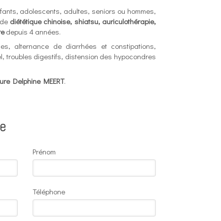
nfants, adolescents, adultes, seniors ou hommes,
s de
diététique chinoise, shiatsu, auriculothérapie,
re
depuis 4 années.
es, alternance de diarrhées et constipations,
, troubles digestifs, distension des hypocondres
ssure Delphine MEERT
.
re
Prénom
Téléphone